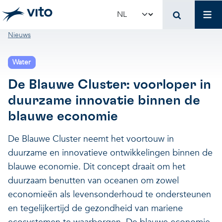
Skip to main content
Mai
Select your language
Breadcrumb
Nieuws
Terug naar hoo
Terug naar hoo
Terug naar hoo
Water
VITO en jouw organis
Voer voor beleidsma
Onderzoek en innova
De Blauwe Cluster: voorloper in
duurzame innovatie binnen de
Concrete toepassingen
Concrete toepassingen
Unieke infrastructuur
blauwe economie
Gebruik onze infrastructuur
State-of-the-art infrastruct
Concrete toepassingen
De Blauwe Cluster neemt het voortouw in
duurzame en innovatieve ontwikkelingen binnen de
blauwe economie. Dit concept draait om het
Licenties en spin-offs
Voorbeeldprojecten
Onze projecten
duurzaam benutten van oceanen om zowel
economieën als levensonderhoud te ondersteunen
VITO4STARTERS
Nieuws en updates
Wetenschappelijke publicat
en tegelijkertijd de gezondheid van mariene