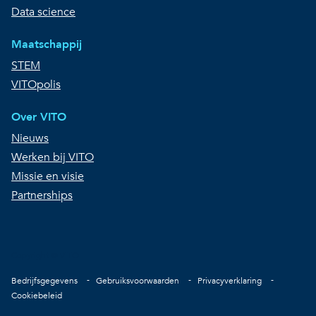
Data science
Maatschappij
STEM
VITOpolis
Over VITO
Nieuws
Werken bij VITO
Missie en visie
Partnerships
Copyright © VITO
Voet
Bedrijfsgegevens
Gebruiksvoorwaarden
Privacyverklaring
Cookiebeleid