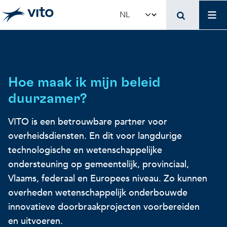
Skip to main content
Mai
Select your language
Terug naar hoo
Terug naar hoo
Terug naar hoo
VITO en jouw organis
Voer voor beleidsma
Onderzoek en innova
Hoe maak ik mijn beleid
duurzamer?
Concrete toepassingen
Concrete toepassingen
Unieke infrastructuur
VITO is een betrouwbare partner voor
overheidsdiensten. En dit voor langdurige
Gebruik onze infrastructuur
State-of-the-art infrastruct
Concrete toepassingen
technologische en wetenschappelijke
ondersteuning op gemeentelijk, provinciaal,
Licenties en spin-offs
Voorbeeldprojecten
Onze projecten
Vlaams, federaal en Europees niveau. Zo kunnen
overheden wetenschappelijk onderbouwde
innovatieve doorbraakprojecten voorbereiden
VITO4STARTERS
Nieuws en updates
Wetenschappelijke publicat
en uitvoeren.