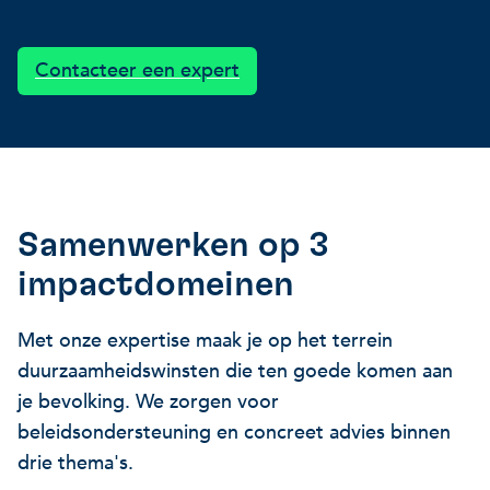
Onze projecten
Ontdek hoe VITO je kan he
Nieuws en projectupdates
Contacteer een expert
Hoe VITO beleidsmak
Ontdek hoe we jou helpen
Alles over onderzoek
ondersteunt
Impact voor jouw bed
Onderzoeksfocus op 
op drie domeinen
impactdomeinen
Samenwerken op 3
Een regeneratieve econom
impactdomeinen
Een regeneratieve econom
Een regeneratieve econom
Met onze expertise maak je op het terrein
Veerkrachtige ecosystemen
duurzaamheidswinsten die ten goede komen aan
je bevolking. We zorgen voor
Een gezonde leefomgeving
Veerkrachtige ecosystemen
beleidsondersteuning en concreet advies binnen
Een gezonde leefomgeving
drie thema's.