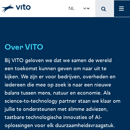
Skip to main content
Mai
Select your language
Terug naar hoo
Terug naar hoo
Terug naar hoo
VITO en jouw organis
Voer voor beleidsma
Onderzoek en innova
Over VITO
Bij VITO geloven we dat we samen de wereld
Concrete toepassingen
Concrete toepassingen
Unieke infrastructuur
een toekomst kunnen geven om naar uit te
kijken. We zijn er voor bedrijven, overheden en
Gebruik onze infrastructuur
State-of-the-art infrastruct
Concrete toepassingen
iedereen die mee op zoek is naar een nieuwe
balans tussen mens, natuur en economie. Als
Licenties en spin-offs
Voorbeeldprojecten
Onze projecten
science-to-technology partner staan we klaar om
jullie te ondersteunen met slimme adviezen,
tastbare technologische innovaties of AI-
VITO4STARTERS
Nieuws en updates
Wetenschappelijke publicat
oplossingen voor elk duurzaamheidsvraagstuk.