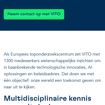
Onze projecten
Ontdek hoe VITO je kan he
Nieuws en projectupdates
Neem contact op met VITO
Hoe VITO beleidsmak
Ontdek hoe we jou helpen
Alles over onderzoek
ondersteunt
Impact voor jouw bed
Onderzoeksfocus op 
op drie domeinen
impactdomeinen
Een regeneratieve econom
Als Europees toponderzoekscentrum zet VITO met
1300 medewerkers wetenschappelijke inzichten om
in baanbrekende technologische innovaties, AI-
Een regeneratieve econom
Een regeneratieve econom
oplossingen en beleidsadvies. Dat doen we met
Veerkrachtige ecosystemen
één objectief: onze wereld een toekomst geven om
naar uit te kijken.
Een gezonde leefomgeving
Veerkrachtige ecosystemen
Een gezonde leefomgeving
Multidisciplinaire kennis