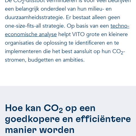
De CO
-uitstoot verminderen is voor veel bedrijven
2
een belangrijk onderdeel van hun milieu- en
Veerkrachtige ecosystemen
Een gezonde leefomgeving
duurzaamheidsstrategie. Er bestaat alleen geen
one-size-fits-all strategie. Op basis van een
techno-
economische analyse
helpt VITO grote en kleinere
organisaties de oplossing te identificeren en te
implementeren die het best aansluit op hun CO
-
2
stromen, budgetten en ambities.
Hoe kan CO
op een
2
goedkopere en efficiëntere
manier worden