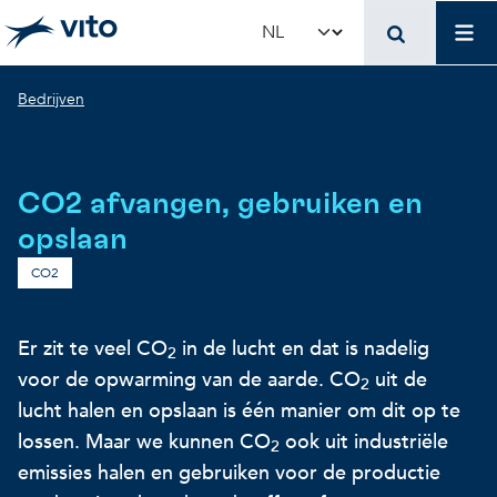
Skip to main content
Mai
Select your language
Breadcrumb
Bedrijven
Terug naar hoo
Terug naar hoo
Terug naar hoo
VITO en jouw organis
Voer voor beleidsma
Onderzoek en innova
CO2 afvangen, gebruiken en
Concrete toepassingen
Concrete toepassingen
Unieke infrastructuur
opslaan
CO2
Gebruik onze infrastructuur
State-of-the-art infrastruct
Concrete toepassingen
Er zit te veel CO
in de lucht en dat is nadelig
2
voor de opwarming van de aarde. CO
uit de
Licenties en spin-offs
Voorbeeldprojecten
Onze projecten
2
lucht halen en opslaan is één manier om dit op te
lossen. Maar we kunnen CO
ook uit industriële
2
VITO4STARTERS
Nieuws en updates
Wetenschappelijke publicat
emissies halen en gebruiken voor de productie