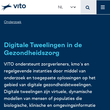
Skip to main content
Mai
Select your language
Breadcrumb
Onderzoek
Terug naar hoo
Terug naar hoo
Terug naar hoo
VITO en jouw organis
Voer voor beleidsma
Onderzoek en innova
Digitale Tweelingen in de
Concrete toepassingen
Concrete toepassingen
Unieke infrastructuur
Gezondheidszorg
VITO ondersteunt zorgverleners, kmo's en
Gebruik onze infrastructuur
State-of-the-art infrastruct
Concrete toepassingen
regelgevende instanties door middel van
onderzoek en toegepaste oplossingen op het
Licenties en spin-offs
Voorbeeldprojecten
Onze projecten
gebied van digitale gezondheidstweelingen.
Digitale tweelingen zijn virtuele, dynamische
modellen van mensen of populaties die
VITO4STARTERS
Nieuws en updates
Wetenschappelijke publicat
biologische, klinische en omgevingsinformatie