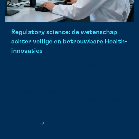
Regulatory science: de wetenschap
achter veilige en betrouwbare Health-
innovaties
VITO ondersteunt de gezondheidsindustrie,
regelgevende instanties en experts via
regulatory science door gerichte diensten die
de adoptie en veiligheid van (AI-)
softwaretechnologieën in de klinische praktijk
verbeteren.
Lees meer