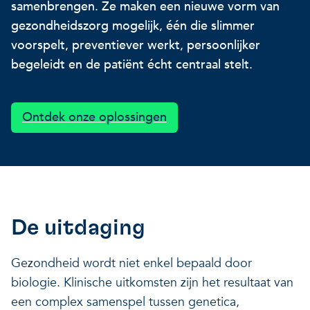
samenbrengen. Ze maken een nieuwe vorm van
Onze projecten
Ontdek hoe VITO je kan he
Nieuws en projectupdates
gezondheidszorg mogelijk, één die slimmer
voorspelt, preventiever werkt, persoonlijker
Hoe VITO beleidsmak
begeleidt en de patiënt écht centraal stelt.
Ontdek hoe we jou helpen
Alles over onderzoek
ondersteunt
Impact voor jouw bed
Onderzoeksfocus op 
Ontdek onze oplossingen
op drie domeinen
impactdomeinen
Een regeneratieve econom
Een regeneratieve econom
Een regeneratieve econom
Veerkrachtige ecosystemen
De uitdaging
Gezondheid wordt niet enkel bepaald door
Een gezonde leefomgeving
Veerkrachtige ecosystemen
biologie. Klinische uitkomsten zijn het resultaat van
Een gezonde leefomgeving
een complex samenspel tussen genetica,