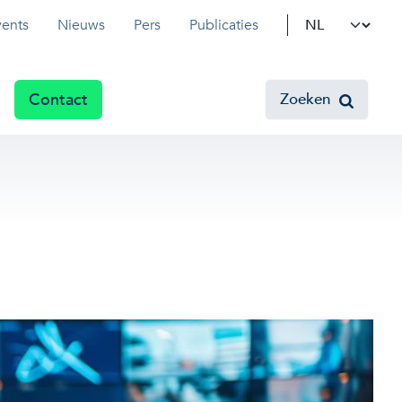
Select your l
vents
Nieuws
Pers
Publicaties
Contact
Zoeken