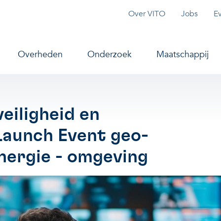
Topmenu
Over VITO
Jobs
E
vigation
Overheden
Onderzoek
Maatschappij
eiligheid en
Launch Event geo-
energie - omgeving