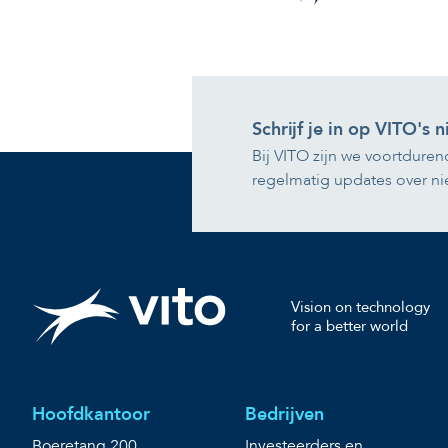
Schrijf je in op VITO's
Bij VITO zijn we voortduren
regelmatig updates over ni
Vision on technology
for a better world
Hoofdkantoor
Bedrijven
Boeretang 200
Investeerders en