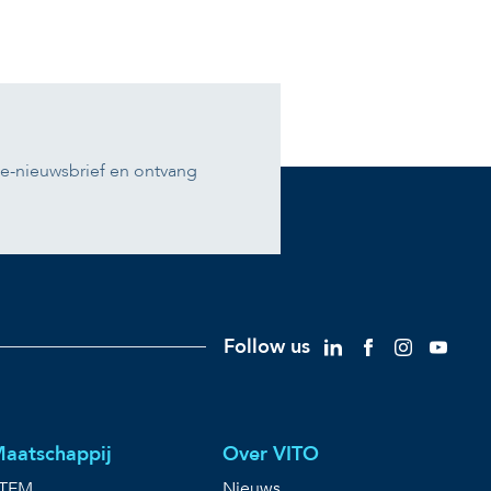
se-nieuwsbrief en ontvang
Follow us
aatschappij
Over VITO
TEM
Nieuws