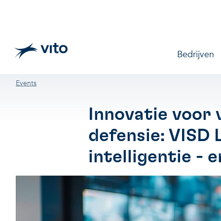
Skip to main content
Main na
Bedrijven
Breadcrumb
Events
Innovatie voor v
defensie: VISD 
intelligentie - 