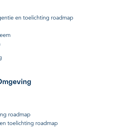
gentie en toelichting roadmap
g
steem
n
ng
 Omgeving
ting roadmap
en toelichting roadmap
g