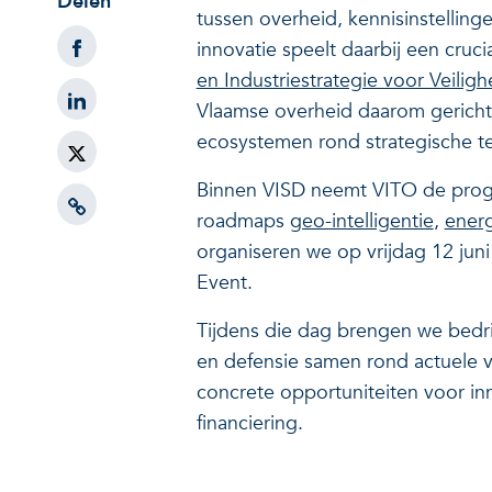
Delen
tussen overheid, kennisinstelling
innovatie speelt daarbij een cruci
en Industriestrategie voor Veilig
Vlaamse overheid daarom gericht
ecosystemen rond strategische t
Binnen VISD neemt VITO de pro
roadmaps
geo-intelligentie
,
ener
organiseren we op vrijdag 12 jun
Event.
Tijdens die dag brengen we bedrij
en defensie samen rond actuele v
concrete opportuniteiten voor i
financiering.