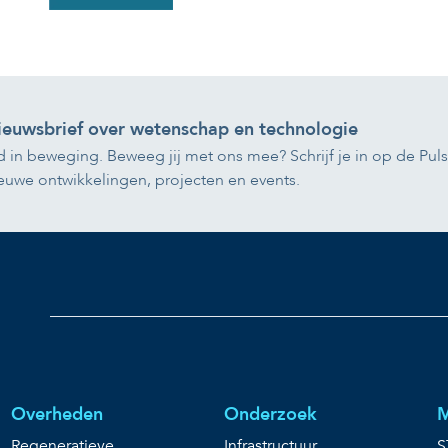
 nieuwsbrief over wetenschap en technologie
d in beweging. Beweeg jij met ons mee? Schrijf je in op de Pul
euwe ontwikkelingen, projecten en events.
Overheden
Onderzoek
M
Regeneratieve
Infrastructuur
S