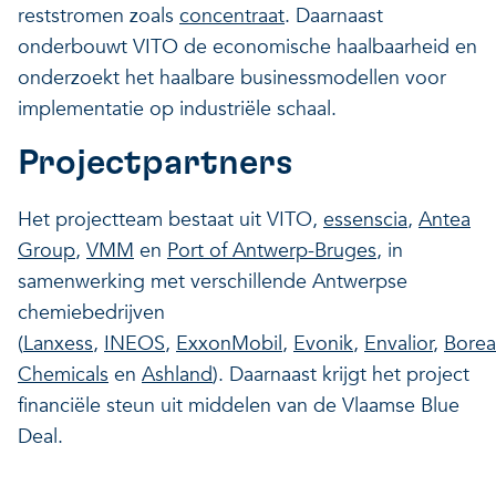
reststromen zoals
concentraat
. Daarnaast
onderbouwt VITO de economische haalbaarheid en
onderzoekt het haalbare businessmodellen voor
implementatie op industriële schaal.
Projectpartners
Het projectteam bestaat uit VITO,
essenscia
,
Antea
Group
,
VMM
en
Port of Antwerp-Bruges
, in
samenwerking met verschillende Antwerpse
chemiebedrijven
(
Lanxess
,
INEOS
,
ExxonMobil
,
Evonik
,
Envalior
,
Borea
Chemicals
en
Ashland
). Daarnaast krijgt het project
financiële steun uit middelen van de Vlaamse Blue
Deal.