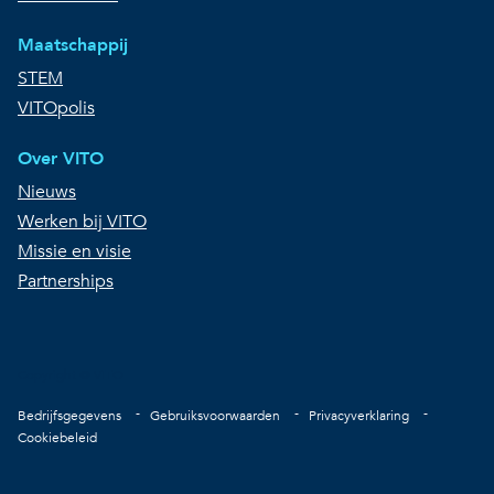
Maatschappij
STEM
VITOpolis
Over VITO
Nieuws
Werken bij VITO
Missie en visie
Partnerships
Copyright © VITO
Voet
Bedrijfsgegevens
Gebruiksvoorwaarden
Privacyverklaring
Cookiebeleid