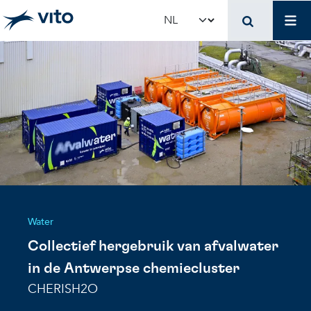
Skip to main content
Mai
Select your language
Water
Collectief hergebruik van afvalwater
in de Antwerpse chemiecluster
CHERISH2O