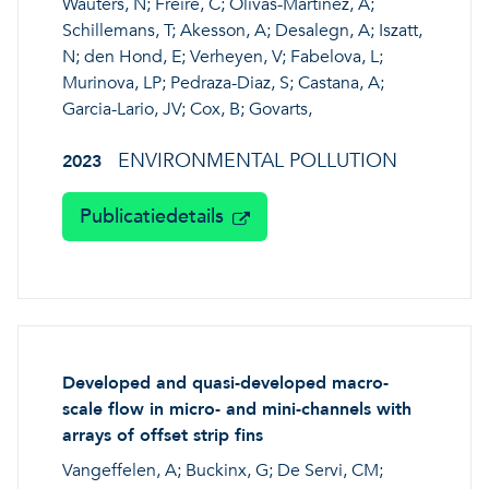
Wauters, N; Freire, C; Olivas-Martinez, A;
Schillemans, T; Akesson, A; Desalegn, A; Iszatt,
N; den Hond, E; Verheyen, V; Fabelova, L;
Murinova, LP; Pedraza-Diaz, S; Castana, A;
Garcia-Lario, JV; Cox, B; Govarts,
ENVIRONMENTAL POLLUTION
2023
Publicatiedetails
Developed and quasi-developed macro-
scale flow in micro- and mini-channels with
arrays of offset strip fins
Vangeffelen, A; Buckinx, G; De Servi, CM;