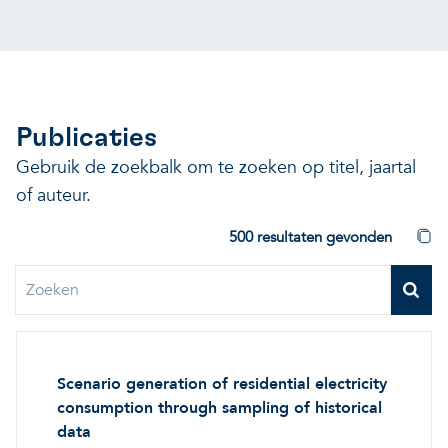
Onze projecten
Ontdek hoe VITO je kan he
Nieuws en projectupdates
Hoe VITO beleidsmak
Ontdek hoe we jou helpen
Alles over onderzoek
ondersteunt
Publicaties
Impact voor jouw bed
Onderzoeksfocus op 
Gebruik de zoekbalk om te zoeken op titel, jaartal
op drie domeinen
impactdomeinen
of auteur.
Een regeneratieve econom
500 resultaten gevonden
Een regeneratieve econom
Een regeneratieve econom
Veerkrachtige ecosystemen
Scenario generation of residential electricity
Een gezonde leefomgeving
Veerkrachtige ecosystemen
consumption through sampling of historical
Een gezonde leefomgeving
data