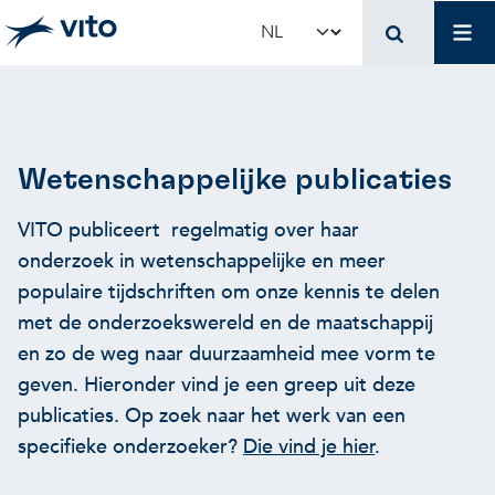
Skip to main content
Mai
Select your language
Terug naar hoo
Terug naar hoo
Terug naar hoo
VITO en jouw organis
Voer voor beleidsma
Onderzoek en innova
Wetenschappelijke publicaties
VITO publiceert regelmatig over haar
Concrete toepassingen
Concrete toepassingen
Unieke infrastructuur
onderzoek in wetenschappelijke en meer
populaire tijdschriften om onze kennis te delen
Gebruik onze infrastructuur
State-of-the-art infrastruct
Concrete toepassingen
met de onderzoekswereld en de maatschappij
en zo de weg naar duurzaamheid mee vorm te
Licenties en spin-offs
Voorbeeldprojecten
Onze projecten
geven. Hieronder vind je een greep uit deze
publicaties. Op zoek naar het werk van een
specifieke onderzoeker?
Die vind je hier
.
VITO4STARTERS
Nieuws en updates
Wetenschappelijke publicat