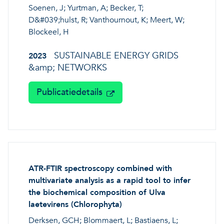
Soenen, J; Yurtman, A; Becker, T;
Veerkrachtige ecosystemen
Een gezonde leefomgeving
D&#039;hulst, R; Vanthournout, K; Meert, W;
Blockeel, H
SUSTAINABLE ENERGY GRIDS
2023
&amp; NETWORKS
Publicatiedetails
ATR-FTIR spectroscopy combined with
multivariate analysis as a rapid tool to infer
the biochemical composition of Ulva
laetevirens (Chlorophyta)
Derksen, GCH; Blommaert, L; Bastiaens, L;