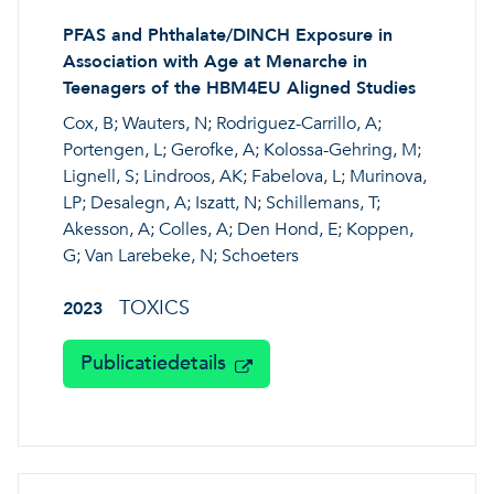
PFAS and Phthalate/DINCH Exposure in
Association with Age at Menarche in
Teenagers of the HBM4EU Aligned Studies
Cox, B; Wauters, N; Rodriguez-Carrillo, A;
Portengen, L; Gerofke, A; Kolossa-Gehring, M;
Lignell, S; Lindroos, AK; Fabelova, L; Murinova,
LP; Desalegn, A; Iszatt, N; Schillemans, T;
Akesson, A; Colles, A; Den Hond, E; Koppen,
G; Van Larebeke, N; Schoeters
TOXICS
2023
Publicatiedetails