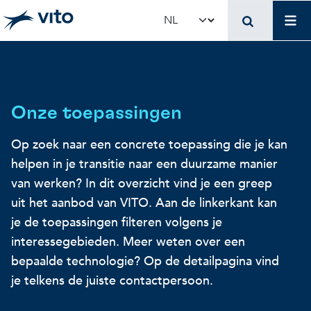
Skip to main content
Mai
Select your language
Terug naar hoo
Terug naar hoo
Terug naar hoo
VITO en jouw organis
Voer voor beleidsma
Onderzoek en innova
Onze toepassingen
Op zoek naar een concrete toepassing die je kan
Concrete toepassingen
Concrete toepassingen
Unieke infrastructuur
helpen in je transitie naar een duurzame manier
van werken? In dit overzicht vind je een greep
Gebruik onze infrastructuur
State-of-the-art infrastruct
Concrete toepassingen
uit het aanbod van VITO. Aan de linkerkant kan
je de toepassingen filteren volgens je
Licenties en spin-offs
Voorbeeldprojecten
Onze projecten
interessegebieden. Meer weten over een
bepaalde technologie? Op de detailpagina vind
je telkens de juiste contactpersoon.
VITO4STARTERS
Nieuws en updates
Wetenschappelijke publicat