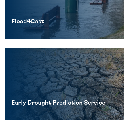
Veerkrachtige ecosystemen
Een gezonde leefomgeving
Flood4Cast
Early Drought Prediction Service