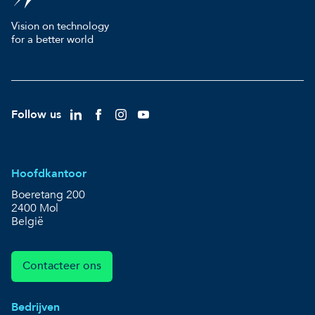
Vision on technology
for a better world
Follow us
Hoofdkantoor
Boeretang 200
2400 Mol
België
Contacteer ons
Bedrijven