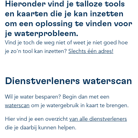
Hieronder vind je talloze tools
Onze projecten
Ontdek hoe VITO je kan he
Nieuws en projectupdates
en kaarten die je kan inzetten
om een oplossing te vinden voor
Hoe VITO beleidsmak
Ontdek hoe we jou helpen
Alles over onderzoek
je waterprobleem.
ondersteunt
Vind je toch de weg niet of weet je niet goed hoe
Impact voor jouw bed
Onderzoeksfocus op 
je zo'n tool kan inzetten?
Slechts één adres!
op drie domeinen
impactdomeinen
Een regeneratieve econom
Dienstverleners waterscan
Een regeneratieve econom
Een regeneratieve econom
Wil je water besparen? Begin dan met een
Veerkrachtige ecosystemen
waterscan
om je watergebruik in kaart te brengen.
Een gezonde leefomgeving
Veerkrachtige ecosystemen
Hier vind je een overzicht
van alle dienstverleners
Een gezonde leefomgeving
die je daarbij kunnen helpen.