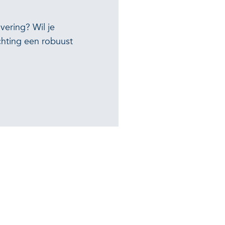
vering? Wil je
ichting een robuust