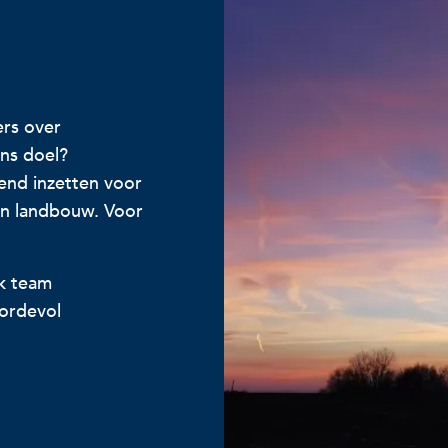
rs over
ns doel?
end inzetten voor
en landbouw. Voor
jk team
oordevol