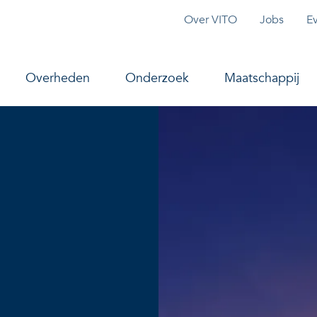
Topmenu
Over VITO
Jobs
E
vigation
Overheden
Onderzoek
Maatschappij