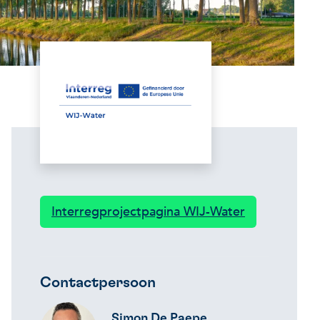
Interregprojectpagina WIJ-Water
Contactpersoon
Simon De Paepe