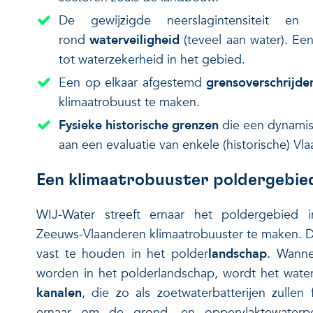
De gewijzigde neerslagintensiteit en
rond
waterveiligheid
(teveel aan water). E
tot waterzekerheid in het gebied.
Een op elkaar afgestemd
grensoverschrijde
klimaatrobuust te maken.
Fysieke historische grenzen
die een dynamis
aan een evaluatie van enkele (historische) V
Een klimaatrobuuster poldergebie
WIJ-Water streeft ernaar het poldergebied 
Zeeuws-Vlaanderen klimaatrobuuster te maken. Da
vast te houden in het polder
landschap
. Wanne
worden in het polderlandschap, wordt het wate
kanalen
, die zo als zoetwaterbatterijen zulle
ernaar om de grond- en oppervlaktewaterp