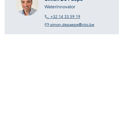
Waterinnovator
+32 14 33 59 19
simon.depaepe@vito.be