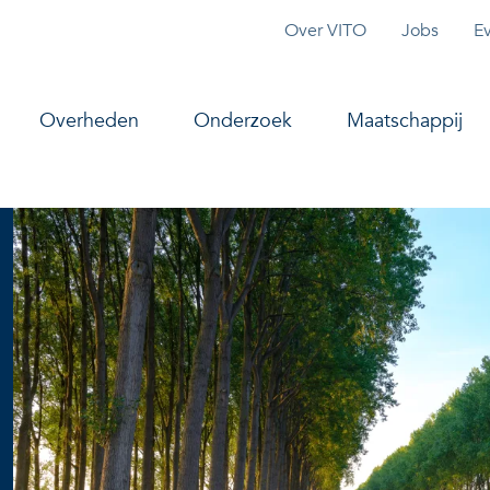
Topmenu
Over VITO
Jobs
E
vigation
Overheden
Onderzoek
Maatschappij