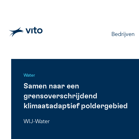
Skip to main content
Main na
Bedrijven
Water
Samen naar een
grensoverschrijdend
klimaatadaptief poldergebied
WIJ-Water