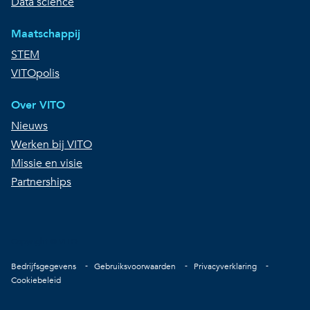
Data science
Maatschappij
STEM
VITOpolis
Over VITO
Nieuws
Werken bij VITO
Missie en visie
Partnerships
Copyright © VITO
Voet
Bedrijfsgegevens
Gebruiksvoorwaarden
Privacyverklaring
Cookiebeleid