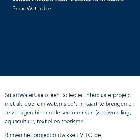
SmartWaterUse
Onze projecten
Ontdek hoe VITO je kan he
Nieuws en projectupdates
Hoe VITO beleidsmak
Ontdek hoe we jou helpen
Alles over onderzoek
ondersteunt
Impact voor jouw bed
Onderzoeksfocus op 
op drie domeinen
impactdomeinen
Een regeneratieve econom
Een regeneratieve econom
Een regeneratieve econom
SmartWaterUse is een collectief interclusterproject
Veerkrachtige ecosystemen
met als doel om waterrisico's in kaart te brengen en
te verlagen binnen de sectoren van (zee-)voeding,
Een gezonde leefomgeving
Veerkrachtige ecosystemen
aquacultuur, textiel en toerisme.
Een gezonde leefomgeving
Binnen het project ontwikkelt VITO de