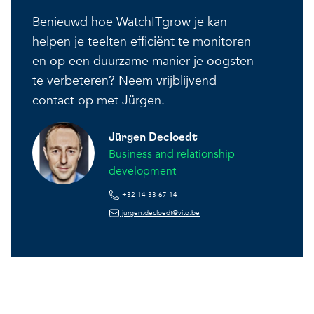
Benieuwd hoe WatchITgrow je kan
helpen je teelten efficiënt te monitoren
en op een duurzame manier je oogsten
te verbeteren? Neem vrijblijvend
contact op met Jürgen.
Jürgen Decloedt
Business and relationship
development
+32 14 33 67 14
jurgen.decloedt@vito.be