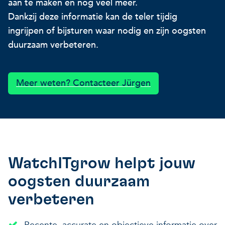
aan te maken en nog veel meer.
Onze projecten
Ontdek hoe VITO je kan he
Nieuws en projectupdates
Dankzij deze informatie kan de teler tijdig
ingrijpen of bijsturen waar nodig en zijn oogsten
Hoe VITO beleidsmak
duurzaam verbeteren.
Ontdek hoe we jou helpen
Alles over onderzoek
ondersteunt
Impact voor jouw bed
Onderzoeksfocus op 
Meer weten? Contacteer Jürgen
op drie domeinen
impactdomeinen
Een regeneratieve econom
Een regeneratieve econom
Een regeneratieve econom
Veerkrachtige ecosystemen
WatchITgrow helpt jouw
oogsten duurzaam
Een gezonde leefomgeving
Veerkrachtige ecosystemen
verbeteren
Een gezonde leefomgeving