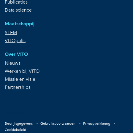
Publicaties
Data science
Maatschappij
STEM
VITOpolis
Over VITO
Nieuws
Werken bij VITO
Missie en visie
Partnerships
Copyright © VITO
Voet
Bedrijfsgegevens
Gebruiksvoorwaarden
Privacyverklaring
Cookiebeleid