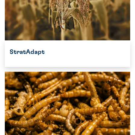
StratAdapt