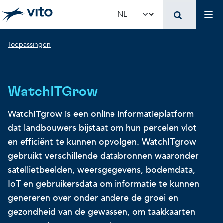
Skip to main content
Mai
Select your language
Breadcrumb
Toepassingen
Terug naar hoo
Terug naar hoo
Terug naar hoo
VITO en jouw organis
Voer voor beleidsma
Onderzoek en innova
WatchITGrow
Concrete toepassingen
Concrete toepassingen
Unieke infrastructuur
WatchITgrow is een online informatieplatform
dat landbouwers bijstaat om hun percelen vlot
Gebruik onze infrastructuur
State-of-the-art infrastruct
Concrete toepassingen
en efficiënt te kunnen opvolgen. WatchITgrow
gebruikt verschillende databronnen waaronder
satellietbeelden, weersgegevens, bodemdata,
Licenties en spin-offs
Voorbeeldprojecten
Onze projecten
IoT en gebruikersdata om informatie te kunnen
genereren over onder andere de groei en
VITO4STARTERS
Nieuws en updates
Wetenschappelijke publicat
gezondheid van de gewassen, om taakkaarten