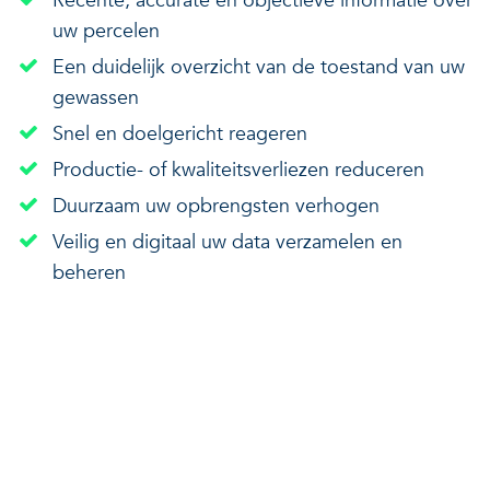
Recente, accurate en objectieve informatie over
uw percelen
Veerkrachtige ecosystemen
Een gezonde leefomgeving
Een duidelijk overzicht van de toestand van uw
gewassen
Snel en doelgericht reageren
Productie- of kwaliteitsverliezen reduceren
Duurzaam uw opbrengsten verhogen
Veilig en digitaal uw data verzamelen en
beheren