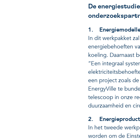
De energiestudie
onderzoekspartn
1. Energiemodelle
In dit werkpakket za
energiebehoeften van
koeling. Daarnaast b
“Een integraal syste
elektriciteitsbehoef
een project zoals de
EnergyVille te bund
telescoop in onze re
duurzaamheid en circu
2. Energieproduct
In het tweede werkp
worden om de Einste