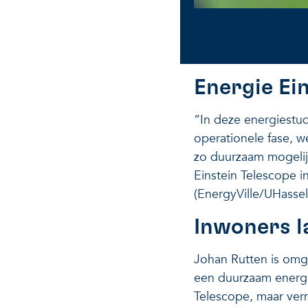
Energie Ei
“In deze energiestud
operationele fase, we
zo duurzaam mogeli
Einstein Telescope i
(EnergyVille/UHassel
Inwoners l
Johan Rutten is omg
een duurzaam energi
Telescope, maar verm