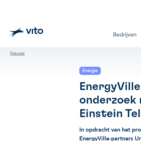
Skip to main content
Main na
Bedrijven
Breadcrumb
Nieuws
Energie
EnergyVill
onderzoek 
Einstein Te
In opdracht van het pr
EnergyVille-partners U