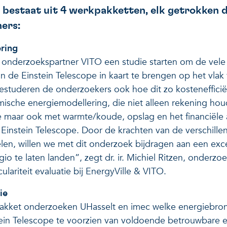
 bestaat uit 4 werkpakketten, elk getrokken 
ers:
ring
l onderzoekspartner VITO een studie starten om de vele
 de Einstein Telescope in kaart te brengen op het vlak v
estuderen de onderzoekers ook hoe dit zo kostenefficië
mische energiemodellering, die niet alleen rekening ho
te maar ook met warmte/koude, opslag en het financiële a
 Einstein Telescope. Door de krachten van de verschille
elen, willen we met dit onderzoek bijdragen aan een ex
gio te laten landen”, zegt dr. ir. Michiel Ritzen, onderz
lariteit evaluatie bij EnergyVille & VITO.
ie
akket onderzoeken UHasselt en imec welke energiebron
in Telescope te voorzien van voldoende betrouwbare ene