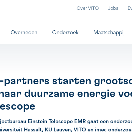
Topmenu
Over VITO
Jobs
E
vigation
Overheden
Onderzoek
Maatschappij
e-partners starten groots
naar duurzame energie vo
lescope
ojectbureau Einstein Telescope EMR gaat een onderz
niversiteit Hasselt, KU Leuven, VITO en imec onderzo