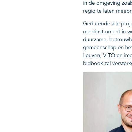
in de omgeving zoal
regio te laten meep
Gedurende alle proj
meetinstrument in we
duurzame, betrouwba
gemeenschap en het 
Leuven, VITO en imec
bidbook zal versterk