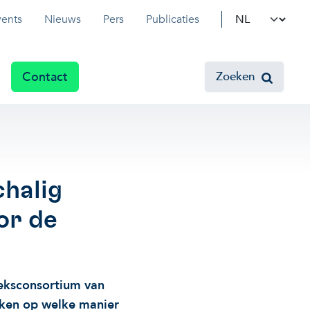
Select your l
vents
Nieuws
Pers
Publicaties
Contact
Zoeken
chalig
or de
oeksconsortium van
eken op welke manier