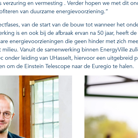
s verzuring en vermesting . Verder hopen we met dit o
rofiteren van duurzame energievoorziening.”
ectfases, van de start van de bouw tot wanneer het ond
rking is en ook bij de afbraak ervan na 50 jaar, heeft d
re energievoorzieningen die geen hinder met zich mee
milieu. Vanuit de samenwerking binnen EnergyVille zull
 onder leiding van UHasselt, hiervoor een uitgebreid p
en om de Einstein Telescope naar de Euregio te halen.