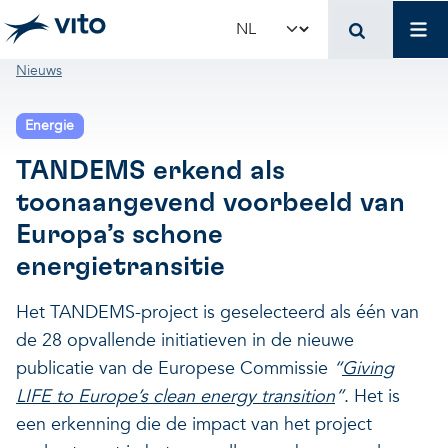
Skip to main content
Mai
Select your language
Breadcrumb
Nieuws
Terug naar hoo
Terug naar hoo
Terug naar hoo
Energie
VITO en jouw organis
Voer voor beleidsma
Onderzoek en innova
TANDEMS erkend als
toonaangevend voorbeeld van
Concrete toepassingen
Concrete toepassingen
Unieke infrastructuur
Europa’s schone
energietransitie
Gebruik onze infrastructuur
State-of-the-art infrastruct
Concrete toepassingen
Het TANDEMS-project is geselecteerd als één van
de 28 opvallende initiatieven in de nieuwe
Licenties en spin-offs
Voorbeeldprojecten
Onze projecten
publicatie van de Europese Commissie
“
Giving
LIFE to Europe’s clean energy transition
”
. Het is
VITO4STARTERS
Nieuws en updates
Wetenschappelijke publicat
een erkenning die de impact van het project