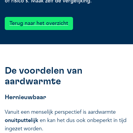
of risico's. Maak zelf de vergelijking.
Onze projecten
Ontdek hoe VITO je kan he
Nieuws en projectupdates
Terug naar het overzicht
Hoe VITO beleidsmak
Ontdek hoe we jou helpen
Alles over onderzoek
ondersteunt
Impact voor jouw bed
Onderzoeksfocus op 
op drie domeinen
impactdomeinen
Een regeneratieve econom
De voordelen van
aardwarmte
Een regeneratieve econom
Een regeneratieve econom
Veerkrachtige ecosystemen
Hernieuwbaar
Vanuit een menselijk perspectief is aardwarmte
Een gezonde leefomgeving
Veerkrachtige ecosystemen
onuitputtelijk
en kan het dus ook onbeperkt in tijd
Een gezonde leefomgeving
ingezet worden.