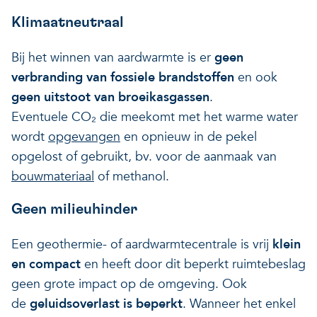
Veerkrachtige ecosystemen
Een gezonde leefomgeving
Klimaatneutraal
Bij het winnen van aardwarmte is er
geen
verbranding van fossiele brandstoffen
en ook
geen uitstoot van broeikasgassen
.
Eventuele CO₂ die meekomt met het warme water
wordt
opgevangen
en opnieuw in de pekel
opgelost of gebruikt, bv. voor de aanmaak van
bouwmateriaal
of methanol.
Geen milieuhinder
Een geothermie- of aardwarmtecentrale is vrij
klein
en compact
en heeft door dit beperkt ruimtebeslag
geen grote impact op de omgeving. Ook
de
geluidsoverlast is beperkt
. Wanneer het enkel