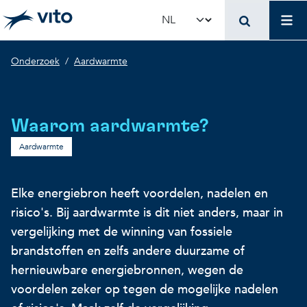
Skip to main content
Mai
Select your language
Breadcrumb
Onderzoek
Aardwarmte
Terug naar hoo
Terug naar hoo
Terug naar hoo
VITO en jouw organis
Voer voor beleidsma
Onderzoek en innova
Waarom aardwarmte?
Concrete toepassingen
Concrete toepassingen
Unieke infrastructuur
Aardwarmte
Gebruik onze infrastructuur
State-of-the-art infrastruct
Concrete toepassingen
Elke energiebron heeft voordelen, nadelen en
risico's. Bij aardwarmte is dit niet anders, maar in
vergelijking met de winning van fossiele
Licenties en spin-offs
Voorbeeldprojecten
Onze projecten
brandstoffen en zelfs andere duurzame of
hernieuwbare energiebronnen, wegen de
VITO4STARTERS
Nieuws en updates
Wetenschappelijke publicat
voordelen zeker op tegen de mogelijke nadelen