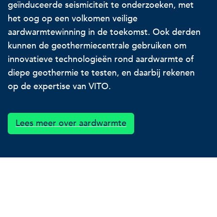
geïnduceerde seismiciteit te onderzoeken, met
Onze projecten
Ontdek hoe VITO je kan he
Nieuws en projectupdates
het oog op een volkomen veilige
aardwarmtewinning in de toekomst. Ook derden
Hoe VITO beleidsmak
kunnen de geothermiecentrale gebruiken om
Ontdek hoe we jou helpen
Alles over onderzoek
ondersteunt
innovatieve technologieën rond aardwarmte of
diepe geothermie te testen, en daarbij rekenen
Impact voor jouw bed
Onderzoeksfocus op 
op de expertise van VITO.
op drie domeinen
impactdomeinen
Een regeneratieve econom
Lees meer over aardwarmte
Een regeneratieve econom
Een regeneratieve econom
Veerkrachtige ecosystemen
Een gezonde leefomgeving
Veerkrachtige ecosystemen
Een gezonde leefomgeving