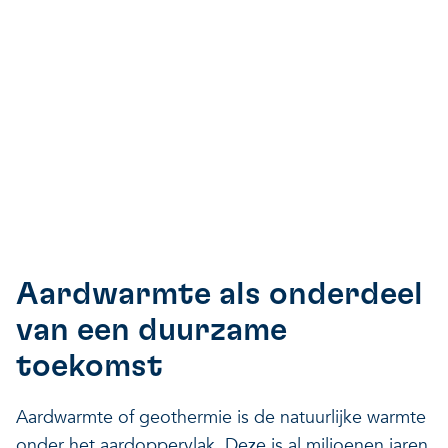
Veerkrachtige ecosystemen
Een gezonde leefomgeving
Aardwarmte als onderdeel
van een duurzame
toekomst
Aardwarmte of geothermie is de natuurlijke warmte
onder het aardoppervlak. Deze is al miljoenen jaren