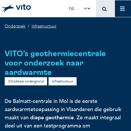
Skip to main content
Mai
Select your language
Breadcrumb
Onderzoek
Infrastructuur
Terug naar hoo
Terug naar hoo
Terug naar hoo
VITO en jouw organis
Voer voor beleidsma
Onderzoek en innova
VITO’s geothermiecentrale
Concrete toepassingen
Concrete toepassingen
Unieke infrastructuur
voor onderzoek naar
aardwarmte
Gebruik onze infrastructuur
State-of-the-art infrastruct
Concrete toepassingen
(On)diepe ondergrond
Infrastructuur
Licenties en spin-offs
Voorbeeldprojecten
Onze projecten
De Balmatt-centrale in Mol is de eerste
aardwarmtetoepassing in Vlaanderen die gebruik
maakt van
diepe geothermie
. Ze maakt integraal
VITO4STARTERS
Nieuws en updates
Wetenschappelijke publicat
deel uit van een testprogramma om