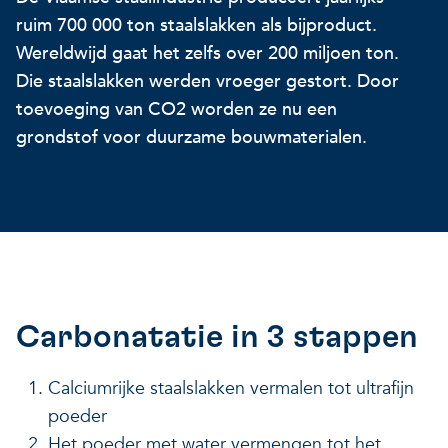
ruim 700 000 ton staalslakken als bijproduct.
Onze projecten
Ontdek hoe VITO je kan he
Nieuws en projectupdates
Wereldwijd gaat het zelfs over 200 miljoen ton.
Die staalslakken werden vroeger gestort. Door
Hoe VITO beleidsmak
Ontdek hoe we jou helpen
Alles over onderzoek
toevoeging van CO2 worden ze nu een
ondersteunt
grondstof voor duurzame bouwmaterialen.
Impact voor jouw bed
Onderzoeksfocus op 
op drie domeinen
impactdomeinen
Een regeneratieve econom
Een regeneratieve econom
Een regeneratieve econom
Veerkrachtige ecosystemen
Carbonatatie in 3 stappen
Een gezonde leefomgeving
Veerkrachtige ecosystemen
Calciumrijke staalslakken vermalen tot ultrafijn
Een gezonde leefomgeving
poeder
Het poeder met water vermengen tot het