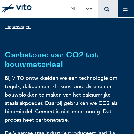
Skip to main content
Mai
Select your language
Breadcrumb
Toepassingen
Terug naar hoo
Terug naar hoo
Terug naar hoo
VITO en jouw organis
Voer voor beleidsma
Onderzoek en innova
Carbstone: van CO2 tot
Concrete toepassingen
Concrete toepassingen
Unieke infrastructuur
bouwmateriaal
Bij VITO ontwikkelden we een technologie om
Gebruik onze infrastructuur
State-of-the-art infrastruct
Concrete toepassingen
tegels, dakpannen, klinkers, boordstenen en
bouwblokken te maken van het calciumrijke
Licenties en spin-offs
Voorbeeldprojecten
Onze projecten
staalslakpoeder. Daarbij gebruiken we CO2 als
bindmiddel. Cement is niet meer nodig. Dat
proces heet
carbonatatie
.
VITO4STARTERS
Nieuws en updates
Wetenschappelijke publicat
De Vlaamse staalindustrie produceert jaarlijks