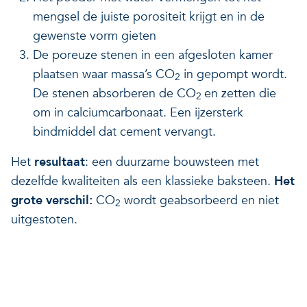
mengsel de juiste porositeit krijgt en in de
Veerkrachtige ecosystemen
Een gezonde leefomgeving
gewenste vorm gieten
De poreuze stenen in een afgesloten kamer
plaatsen waar massa’s CO
in gepompt wordt.
2
De stenen absorberen de CO
en zetten die
2
om in calciumcarbonaat. Een ijzersterk
bindmiddel dat cement vervangt.
Het
resultaat
: een duurzame bouwsteen met
dezelfde kwaliteiten als een klassieke baksteen.
Het
grote verschil:
CO
wordt geabsorbeerd en niet
2
uitgestoten.