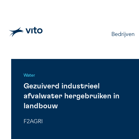
Skip to main content
Main na
Bedrijven
Water
Gezuiverd industrieel
afvalwater hergebruiken in
landbouw
F2AGRI