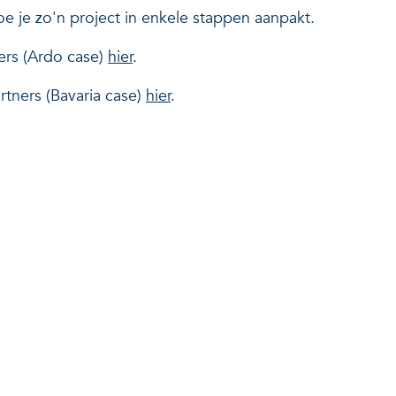
oe je zo'n project in enkele stappen aanpakt.
ers (Ardo case)
hier
.
tners (Bavaria case)
hier
.