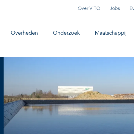
Topmenu
Over VITO
Jobs
E
vigation
Overheden
Onderzoek
Maatschappij