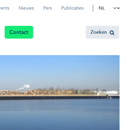
Select your l
vents
Nieuws
Pers
Publicaties
Contact
Zoeken