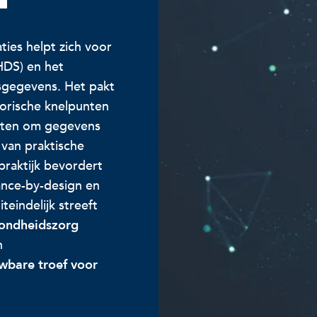
ies helpt zich voor
HDS) en het
sgegevens. Het pakt
torische knelpunten
etten om gegevens
 van praktische
praktijk bevordert
nce-by-design en
eindelijk streeft
zondheidszorg
n
wbare troef voor