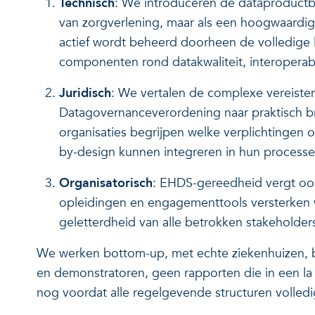
Technisch
: We introduceren de dataproductb
van zorgverlening, maar als een hoogwaardig
actief wordt beheerd doorheen de volledige 
componenten rond datakwaliteit, interoperabi
Juridisch
: We vertalen de complexe vereist
Datagovernanceverordening naar praktisch bru
organisaties begrijpen welke verplichtingen 
by-design kunnen integreren in hun process
Organisatorisch
: EHDS-gereedheid vergt ook 
opleidingen en engagementtools versterken w
geletterdheid van alle betrokken stakeholder
We werken bottom-up, met echte ziekenhuizen, b
en demonstratoren, geen rapporten die in een la 
nog voordat alle regelgevende structuren volledig