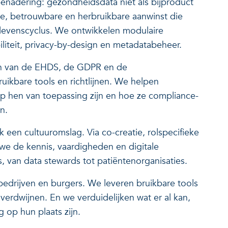
enadering: gezondheidsdata niet als bijproduct
e, betrouwbare en herbruikbare aanwinst die
levenscyclus. We ontwikkelen modulaire
liteit, privacy-by-design en metadatabeheer.
en van de EHDS, de GDPR en de
ikbare tools en richtlijnen. We helpen
op hen van toepassing zijn en hoe ze compliance-
en.
een cultuuromslag. Via co-creatie, rolspecifieke
e de kennis, vaardigheden en digitale
s, van data stewards tot patiëntenorganisaties.
edrijven en burgers. We leveren bruikbare tools
verdwijnen. En we verduidelijken wat er al kan,
 op hun plaats zijn.