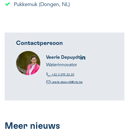
Pukkemuk (Dongen, NL)
Contactpersoon
Veerle Depuydt
Waterinnovator
+32 3 295 22 20
veerle.depuydt@vito.be
Meer nieuws