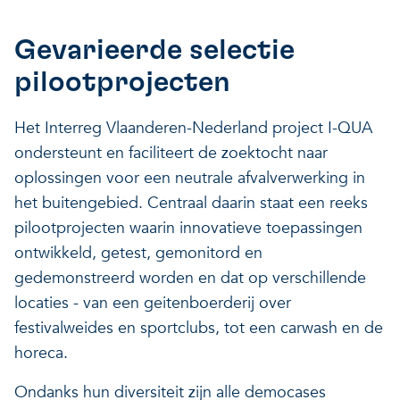
Onze projecten
Ontdek hoe VITO je kan he
Nieuws en projectupdates
Gevarieerde selectie
Hoe VITO beleidsmak
pilootprojecten
Ontdek hoe we jou helpen
Alles over onderzoek
ondersteunt
Het Interreg Vlaanderen-Nederland project I-QUA
Impact voor jouw bed
Onderzoeksfocus op 
ondersteunt en faciliteert de zoektocht naar
op drie domeinen
impactdomeinen
oplossingen voor een neutrale afvalverwerking in
Een regeneratieve econom
het buitengebied. Centraal daarin staat een reeks
pilootprojecten waarin innovatieve toepassingen
ontwikkeld, getest, gemonitord en
Een regeneratieve econom
Een regeneratieve econom
gedemonstreerd worden en dat op verschillende
Veerkrachtige ecosystemen
locaties - van een geitenboerderij over
festivalweides en sportclubs, tot een carwash en de
Een gezonde leefomgeving
Veerkrachtige ecosystemen
horeca.
Een gezonde leefomgeving
Ondanks hun diversiteit zijn alle democases