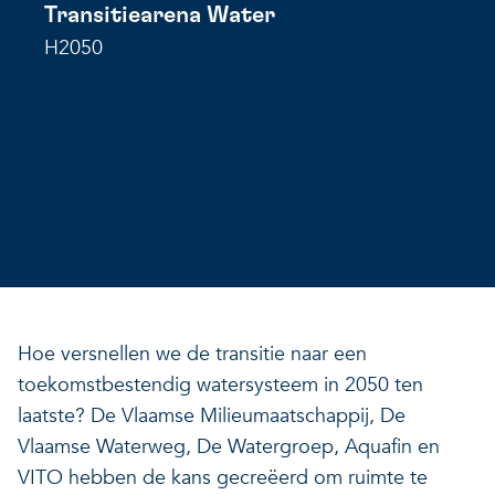
Transitiearena Water
Onze projecten
Ontdek hoe VITO je kan he
Nieuws en projectupdates
H2050
Hoe VITO beleidsmak
Ontdek hoe we jou helpen
Alles over onderzoek
ondersteunt
Impact voor jouw bed
Onderzoeksfocus op 
op drie domeinen
impactdomeinen
Een regeneratieve econom
Een regeneratieve econom
Een regeneratieve econom
Veerkrachtige ecosystemen
Hoe versnellen we de transitie naar een
toekomstbestendig watersysteem in 2050 ten
laatste? De Vlaamse Milieumaatschappij, De
Een gezonde leefomgeving
Veerkrachtige ecosystemen
Vlaamse Waterweg, De Watergroep, Aquafin en
Een gezonde leefomgeving
VITO hebben de kans gecreëerd om ruimte te