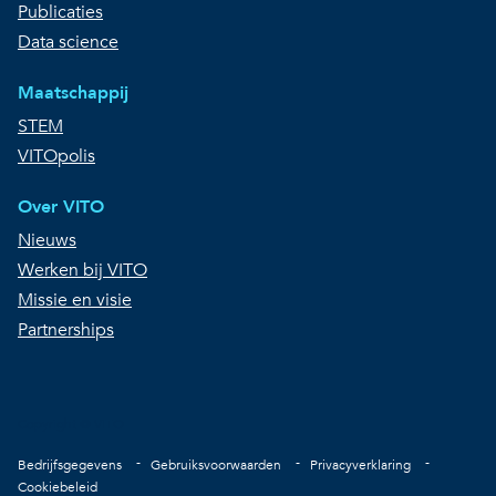
Publicaties
Data science
Maatschappij
STEM
VITOpolis
Over VITO
Nieuws
Werken bij VITO
Missie en visie
Partnerships
Copyright © VITO
Voet
Bedrijfsgegevens
Gebruiksvoorwaarden
Privacyverklaring
Cookiebeleid