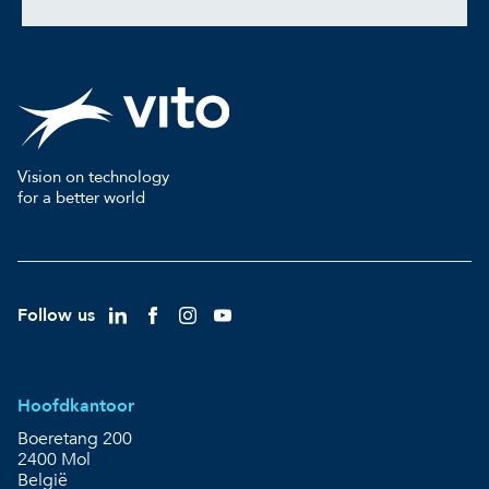
Vision on technology
for a better world
Follow us
Hoofdkantoor
Boeretang 200
2400 Mol
België