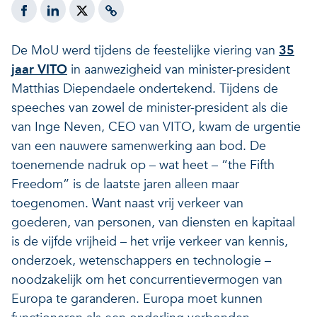
Veerkrachtige ecosystemen
Een gezonde leefomgeving
De MoU werd tijdens de feestelijke viering van
35
jaar VITO
in aanwezigheid van minister-president
Matthias Diependaele ondertekend. Tijdens de
speeches van zowel de minister-president als die
van Inge Neven, CEO van VITO, kwam de urgentie
van een nauwere samenwerking aan bod. De
toenemende nadruk op – wat heet – “the Fifth
Freedom” is de laatste jaren alleen maar
toegenomen. Want naast vrij verkeer van
goederen, van personen, van diensten en kapitaal
is de vijfde vrijheid – het vrije verkeer van kennis,
onderzoek, wetenschappers en technologie –
noodzakelijk om het concurrentievermogen van
Europa te garanderen. Europa moet kunnen