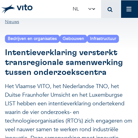
Skip to main content
Mai
Select your language
Breadcrumb
Nieuws
Terug naar hoo
Terug naar hoo
Terug naar hoo
Bedrijven en organisaties
Gebouwen
Infrastructuur
VITO en jouw organis
Voer voor beleidsma
Onderzoek en innova
Intentieverklaring versterkt
transregionale samenwerking
Concrete toepassingen
Concrete toepassingen
Unieke infrastructuur
tussen onderzoekscentra
Gebruik onze infrastructuur
State-of-the-art infrastruct
Concrete toepassingen
Het Vlaamse VITO, het Nederlandse TNO, het
Duitse Fraunhofer Umsicht en het Luxemburgse
LIST hebben een intentieverklaring ondertekend
Licenties en spin-offs
Voorbeeldprojecten
Onze projecten
waarin de vier onderzoeks- en
technologieorganisaties (RTO’s) zich engageren om
VITO4STARTERS
Nieuws en updates
Wetenschappelijke publicat
veel nauwer samen te werken rond industriële