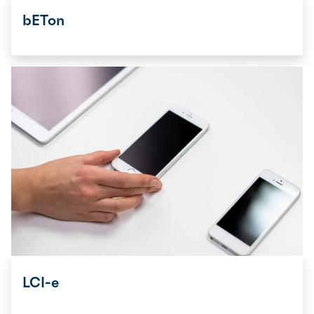
bETon
LCI-e