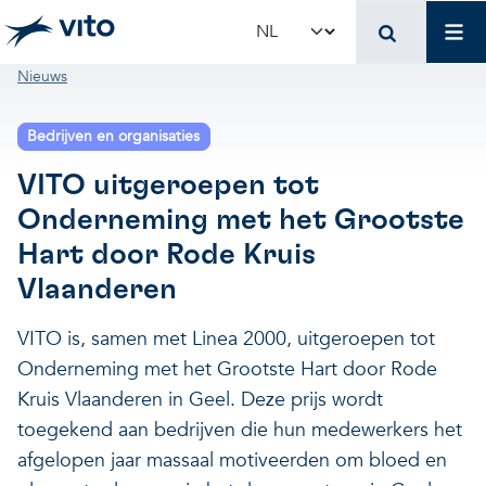
Skip to main content
Mai
Select your language
Breadcrumb
Nieuws
Terug naar hoo
Terug naar hoo
Terug naar hoo
Bedrijven en organisaties
VITO en jouw organis
Voer voor beleidsma
Onderzoek en innova
VITO uitgeroepen tot
Onderneming met het Grootste
Concrete toepassingen
Concrete toepassingen
Unieke infrastructuur
Hart door Rode Kruis
Vlaanderen
Gebruik onze infrastructuur
State-of-the-art infrastruct
Concrete toepassingen
VITO is, samen met Linea 2000, uitgeroepen tot
Onderneming met het Grootste Hart door Rode
Licenties en spin-offs
Voorbeeldprojecten
Onze projecten
Kruis Vlaanderen in Geel. Deze prijs wordt
toegekend aan bedrijven die hun medewerkers het
VITO4STARTERS
Nieuws en updates
Wetenschappelijke publicat
afgelopen jaar massaal motiveerden om bloed en