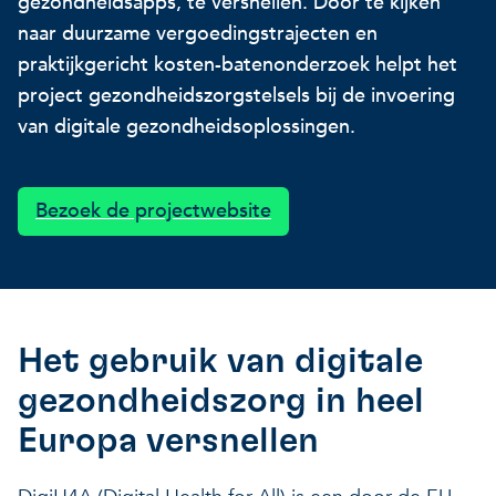
gezondheidsapps, te versnellen. Door te kijken
Onze projecten
Ontdek hoe VITO je kan he
Nieuws en projectupdates
naar duurzame vergoedingstrajecten en
praktijkgericht kosten-batenonderzoek helpt het
project gezondheidszorgstelsels bij de invoering
Hoe VITO beleidsmak
Ontdek hoe we jou helpen
Alles over onderzoek
van digitale gezondheidsoplossingen.
ondersteunt
Impact voor jouw bed
Onderzoeksfocus op 
op drie domeinen
impactdomeinen
Bezoek de projectwebsite
Een regeneratieve econom
Een regeneratieve econom
Een regeneratieve econom
Veerkrachtige ecosystemen
Het gebruik van digitale
gezondheidszorg in heel
Een gezonde leefomgeving
Veerkrachtige ecosystemen
Europa versnellen
Een gezonde leefomgeving