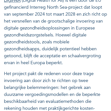
DigiH4A
(Digital Health for All) is een door de EU
gefinancierd Interreg North Sea-project dat loopt
Veerkrachtige ecosystemen
Een gezonde leefomgeving
van september 2024 tot maart 2028 en zich richt op
het versnellen van de grootschalige invoering van
digitale gezondheidsoplossingen in Europese
gezondheidszorgstelsels. Hoewel digitale
gezondheidstools, zoals mobiele
gezondheidsapps, duidelijk potentieel hebben
getoond, blijft de acceptatie en schaalvergroting
ervan in heel Europa beperkt.
Het project pakt de redenen voor deze trage
invoering aan door zich te richten op twee
belangrijke belemmeringen: het gebrek aan
duurzame vergoedingsmodellen en de beperkte
beschikbaarheid van evaluatiemethoden die
rekening houden met praktijkgerichte kosten-