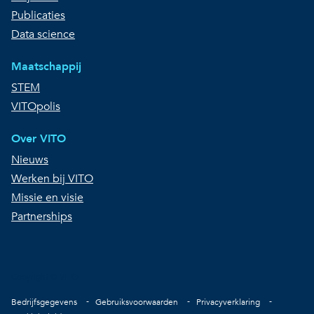
Publicaties
Data science
Maatschappij
STEM
VITOpolis
Over VITO
Nieuws
Werken bij VITO
Missie en visie
Partnerships
Copyright © VITO
Voet
Bedrijfsgegevens
Gebruiksvoorwaarden
Privacyverklaring