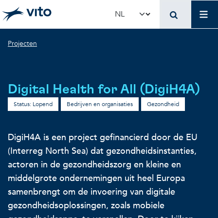
Skip to main content
Mai
Select your language
Breadcrumb
Projecten
Terug naar hoo
Terug naar hoo
Terug naar hoo
VITO en jouw organis
Voer voor beleidsma
Onderzoek en innova
Digital Health for All (DigiH4A)
Concrete toepassingen
Concrete toepassingen
Unieke infrastructuur
Status: Lopend
Bedrijven en organisaties
Gezondheid
Gebruik onze infrastructuur
State-of-the-art infrastruct
Concrete toepassingen
DigiH4A is een project gefinancierd door de EU
(Interreg North Sea) dat gezondheidsinstanties,
actoren in de gezondheidszorg en kleine en
Licenties en spin-offs
Voorbeeldprojecten
Onze projecten
middelgrote ondernemingen uit heel Europa
samenbrengt om de invoering van digitale
VITO4STARTERS
Nieuws en updates
Wetenschappelijke publicat
gezondheidsoplossingen, zoals mobiele