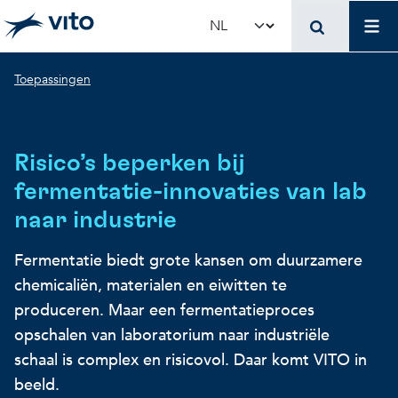
Skip to main content
Mai
Select your language
Breadcrumb
Toepassingen
Terug naar hoo
Terug naar hoo
Terug naar hoo
VITO en jouw organis
Voer voor beleidsma
Onderzoek en innova
Risico’s beperken bij
Concrete toepassingen
Concrete toepassingen
Unieke infrastructuur
fermentatie-innovaties van lab
naar industrie
Gebruik onze infrastructuur
State-of-the-art infrastruct
Concrete toepassingen
Fermentatie biedt grote kansen om duurzamere
chemicaliën, materialen en eiwitten te
Licenties en spin-offs
Voorbeeldprojecten
Onze projecten
produceren. Maar een fermentatieproces
opschalen van laboratorium naar industriële
schaal is complex en risicovol. Daar komt VITO in
VITO4STARTERS
Nieuws en updates
Wetenschappelijke publicat
beeld.