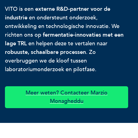
VITO is een
externe R&D‑partner voor de
Onze projecten
Ontdek hoe VITO je kan he
Nieuws en projectupdates
industrie
en ondersteunt onderzoek,
ontwikkeling en technologische innovatie. We
Hoe VITO beleidsmak
Ontdek hoe we jou helpen
Alles over onderzoek
richten ons op
fermentatie‑innovaties met een
ondersteunt
lage TRL
en helpen deze te vertalen naar
Impact voor jouw bed
Onderzoeksfocus op 
robuuste, schaalbare processen
. Zo
op drie domeinen
impactdomeinen
overbruggen we de kloof tussen
Een regeneratieve econom
laboratoriumonderzoek en pilotfase.
Een regeneratieve econom
Een regeneratieve econom
Meer weten? Contacteer Marzio
Veerkrachtige ecosystemen
Monagheddu
Een gezonde leefomgeving
Veerkrachtige ecosystemen
Een gezonde leefomgeving