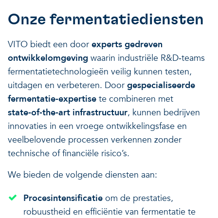
Veerkrachtige ecosystemen
Een gezonde leefomgeving
Onze fermentatiediensten
VITO biedt een door
experts gedreven
ontwikkelomgeving
waarin industriële R&D‑teams
fermentatietechnologieën veilig kunnen testen,
uitdagen en verbeteren. Door
gespecialiseerde
fermentatie‑expertise
te combineren met
state‑of‑the‑art infrastructuur
, kunnen bedrijven
innovaties in een vroege ontwikkelingsfase en
veelbelovende processen verkennen zonder
technische of financiële risico’s.
We bieden de volgende diensten aan:
Procesintensificatie
om de prestaties,
robuustheid en efficiëntie van fermentatie te