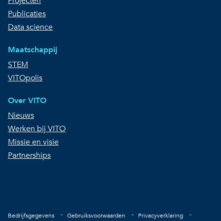
Projecten
Publicaties
Data science
Maatschappij
STEM
VITOpolis
Over VITO
Nieuws
Werken bij VITO
Missie en visie
Partnerships
Copyright © VITO
Voet
Bedrijfsgegevens
Gebruiksvoorwaarden
Privacyverklaring