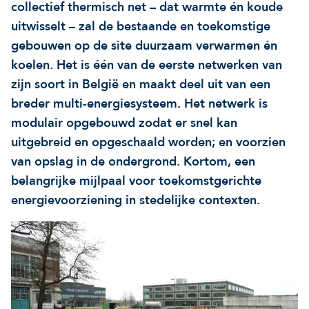
collectief thermisch net – dat warmte én koude
Onze projecten
Ontdek hoe VITO je kan he
Nieuws en projectupdates
uitwisselt – zal de bestaande en toekomstige
gebouwen op de site duurzaam verwarmen én
Hoe VITO beleidsmak
koelen. Het is één van de eerste netwerken van
Ontdek hoe we jou helpen
Alles over onderzoek
ondersteunt
zijn soort in België en maakt deel uit van een
breder multi-energiesysteem. Het netwerk is
Impact voor jouw bed
Onderzoeksfocus op 
modulair opgebouwd zodat er snel kan
op drie domeinen
impactdomeinen
uitgebreid en opgeschaald worden; en voorzien
Een regeneratieve econom
van opslag in de ondergrond. Kortom, een
belangrijke mijlpaal voor toekomstgerichte
energievoorziening in stedelijke contexten.
Een regeneratieve econom
Een regeneratieve econom
Veerkrachtige ecosystemen
Een gezonde leefomgeving
Veerkrachtige ecosystemen
Een gezonde leefomgeving