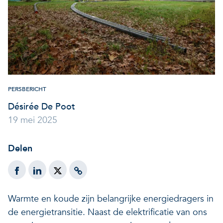
Veerkrachtige ecosystemen
Een gezonde leefomgeving
PERSBERICHT
Désirée De Poot
19 mei 2025
Delen
Warmte en koude zijn belangrijke energiedragers in
de energietransitie. Naast de elektrificatie van ons