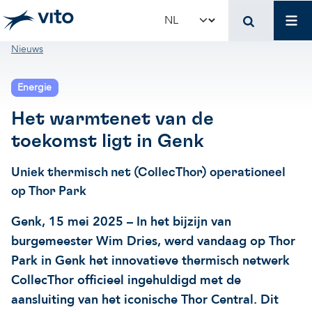
Skip to main content
Mai
Select your language
Breadcrumb
Nieuws
Terug naar hoo
Terug naar hoo
Terug naar hoo
Energie
VITO en jouw organis
Voer voor beleidsma
Onderzoek en innova
Het warmtenet van de
toekomst ligt in Genk
Concrete toepassingen
Concrete toepassingen
Unieke infrastructuur
Uniek thermisch net (CollecThor) operationeel
Gebruik onze infrastructuur
State-of-the-art infrastruct
Concrete toepassingen
op Thor Park
Genk, 15 mei 2025 – In het bijzijn van
Licenties en spin-offs
Voorbeeldprojecten
Onze projecten
burgemeester Wim Dries, werd vandaag op Thor
Park in Genk
het innovatieve thermisch netwerk
CollecThor officieel ingehuldigd met de
VITO4STARTERS
Nieuws en updates
Wetenschappelijke publicat
aansluiting van het iconische Thor Central.
Dit