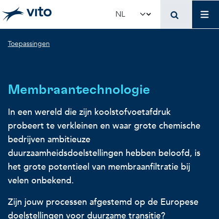
Skip to main content
Mai
Select your language
Breadcrumb
Toepassingen
Terug naar hoo
Terug naar hoo
Terug naar hoo
VITO en jouw organis
Voer voor beleidsma
Onderzoek en innova
Membraantechnologie
Concrete toepassingen
Concrete toepassingen
Unieke infrastructuur
In een wereld die zijn koolstofvoetafdruk
probeert te verkleinen en waar grote chemische
Gebruik onze infrastructuur
State-of-the-art infrastruct
Concrete toepassingen
bedrijven ambitieuze
duurzaamheidsdoelstellingen hebben beloofd, is
het grote potentieel van membraanfiltratie bij
Licenties en spin-offs
Voorbeeldprojecten
Onze projecten
velen onbekend.
VITO4STARTERS
Nieuws en updates
Wetenschappelijke publicat
Zijn jouw processen afgestemd op de Europese
doelstellingen voor duurzame transitie?