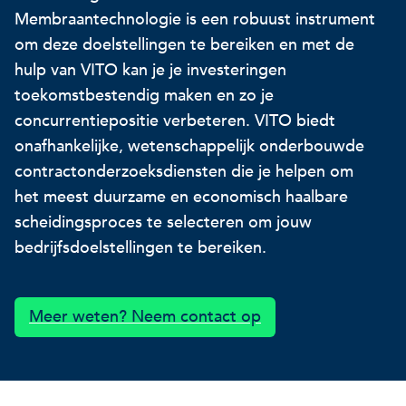
Membraantechnologie is een robuust instrument
Onze projecten
Ontdek hoe VITO je kan he
Nieuws en projectupdates
om deze doelstellingen te bereiken en met de
hulp van VITO kan je je investeringen
Hoe VITO beleidsmak
Ontdek hoe we jou helpen
Alles over onderzoek
toekomstbestendig maken en zo je
ondersteunt
concurrentiepositie verbeteren. VITO biedt
Impact voor jouw bed
Onderzoeksfocus op 
onafhankelijke, wetenschappelijk onderbouwde
op drie domeinen
impactdomeinen
contractonderzoeksdiensten die je helpen om
het meest duurzame en economisch haalbare
Een regeneratieve econom
scheidingsproces te selecteren om jouw
bedrijfsdoelstellingen te bereiken.
Een regeneratieve econom
Een regeneratieve econom
Veerkrachtige ecosystemen
Meer weten? Neem contact op
Een gezonde leefomgeving
Veerkrachtige ecosystemen
Een gezonde leefomgeving